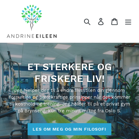
Skip
to
content
Søk
Log in
Cart
ET STERKERE OG
FRISKERE LIV!
Jeg hjelper deg til å endre livsstilen din gjennom
fornuftige og bærekraftige prinsipper når det kommer
til kosthold og trening. Jeg holder til på et privat gym
på Brynseng, kun tre minutt m/tog fra Oslo S.
LES OM MEG OG MIN FILOSOFI