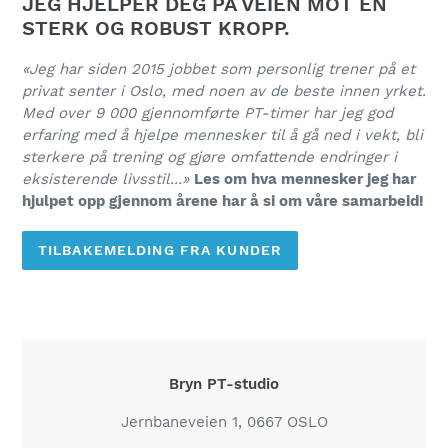
JEG HJELPER DEG PÅ VEIEN MOT EN
STERK OG ROBUST KROPP.
«Jeg har siden 2015 jobbet som personlig trener på et
privat senter i Oslo, med noen av de beste innen yrket.
Med over 9 000 gjennomførte PT-timer har jeg god
erfaring med å hjelpe mennesker til å gå ned i vekt, bli
sterkere på trening og gjøre omfattende endringer i
eksisterende livsstil...»
Les om hva mennesker jeg har
hjulpet opp gjennom årene har å si om våre samarbeid!
TILBAKEMELDING FRA KUNDER
LOCATION
Bryn PT-studio
Jernbaneveien 1, 0667 OSLO